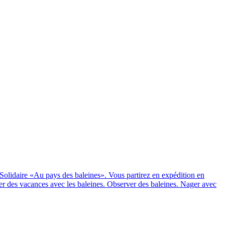
e Solidaire «Au pays des baleines». Vous partirez en expédition en
er des vacances avec les baleines. Observer des baleines. Nager avec