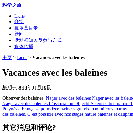
科学之旅
Liens
介绍
夏令营目录
新闻
活动须知以及参与方式
媒体传播
主页
>
Liens
>
Vacances avec les baleines
Vacances avec les baleines
星期一 2014年11月10日
Observer des baleines.
Nager avec des baleines
Nager avec les balein
Nager avec des baleines
L’association Objectif Sciences International
Polynésie Française pour découvrir ces grands mammifères marins…
des baleines. C’est possible avec nos stages nature baleines et dauphin
其它消息和评论?